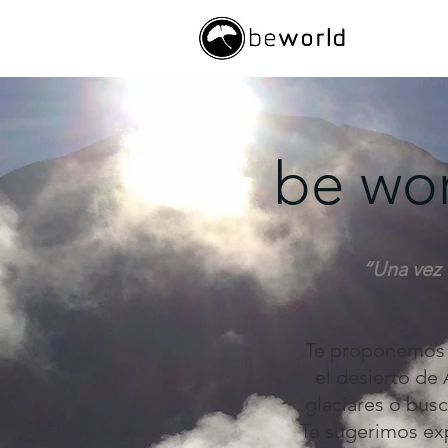
be wor
“Una vez 
Te proponemos sa
el desierto de
glaciares o busc
Te sugerimos ex