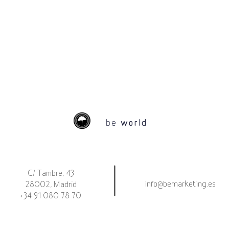
be
world
C/ Tambre, 43
info@bemarketing.es
28002, Madrid
+34 91 080 78 70