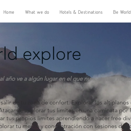
Home
What we do
Hotels & Destinations
Be World
ld explore
al año ve a algún lugar en el que nunca antes haya
DALAI LAMA
lir de tu zona de confort. Explorar los altiplanos
 Atacama, explorar tus limites en una caminata por 
ar tus propios limites aprendiendo a hacer free div
plorar tu mente y concentración con sesiones de y