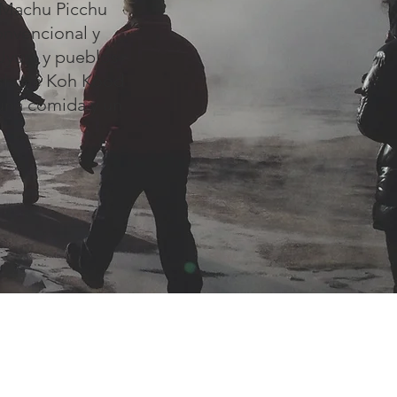
l Machu Picchu
onvencional y
 Uyuni y pueblos
isla de Koh Kood
 una comida y un