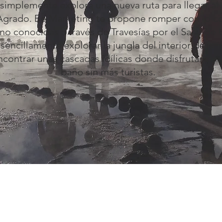
simplemente explora una nueva ruta para llegar a
Agrado. Be Marketing te propone romper con lo c
no conocidas a través de Travesías por el Salar de
encillamente explorar la jungla del interior de la 
encontrar unas cascadas idílicas donde disfrutar de
baño sin más turistas.