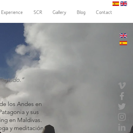
 Experience
SCR
Gallery
Blog
Contact
s estado.”
 de los Andes en
Patagonia y sus
ing en Maldivas.
oga y meditación