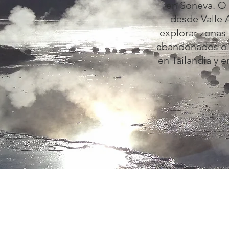
en Soneva. O 
desde Valle 
explorar zonas 
abandonados o s
en Tailandia y 